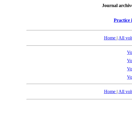
Journal archiv
Practice 
Home
|
All vo
Vo
Vo
Vo
Vo
Home
|
All vo