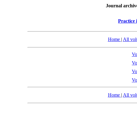
Journal archiv
Practice 
Home
|
All vo
Vo
Vo
Vo
Vo
Home
|
All vo