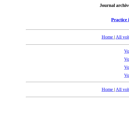
Journal archiv
Practice 
Home
|
All vo
Vo
Vo
Vo
Vo
Home
|
All vo