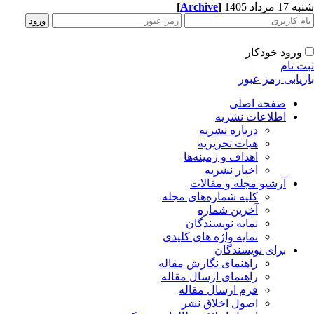
1 مرداد 1405
]
Archive
[
ورود خودکار
ت نام
زیابی رمز عبور
صفحه اصلی
اطلاعات نشریه
درباره نشریه
هیات تحریریه
اهداف و زمینه‌ها
اخبار نشریه
آرشیو مجله و مقالات
کلیه شماره‌های مجله
آخرین شماره
نمایه نویسندگان
نمایه واژه های کلیدی
برای نویسندگان
راهنمای نگارش مقاله
راهنمای ارسال مقاله
فرم ارسال مقاله
اصول اخلاق نشر