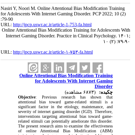
Nasiri Y, Noori M. Online Attentional Bias Modification Training
for Adolescents With Internet Gaming Disorder. PCP 2022; 10 (2)
:79-90
URL:
http://jpcp.uswr.ac.ir/article-1-753-fa.html
Online Attentional Bias Modification Training for Adolescents With
Internet Gaming Disorder. Practice in Clinical Psychology. ۱۴۰۱;
۱۰ (۲) :۷۹-۹۰
URL:
http://jpcp.uswr.ac.ir/article-۱-۷۵۳-fa.html
Online Attentional Bias Modification Training
for Adolescents With Internet Gaming
Disorder
چکیده:
(۶۸۷۳ مشاهده)
Objective
: Previous research has shown that
attentional bias toward game-related stimuli is a
significant factor in the etiology, maintenance, and
severity of internet gaming disorder (IGD). Therefore,
interventions targeting attentional bias toward game-
related stimuli can potentially ameliorate this disorder.
The present research aims to examine the effectiveness
of online Attentional Bias Modification (ABM)