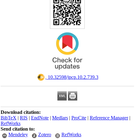
‎ 10.32598/jpcp.10.2.739.3
Download citation:
BibTeX
|
RIS
|
EndNote
|
Medlars
|
ProCite
|
Reference Manager
|
RefWorks
Send citation to:
Mendeley
Zotero
RefWorks