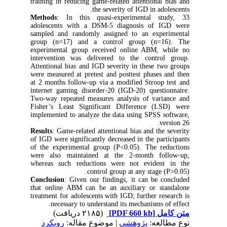
training in reducing game-related attentional bias and
the severity of IGD in adolescents.
Methods
: In this quasi-experimental study, 33
adolescents with a DSM-5 diagnosis of IGD were
sampled and randomly assigned to an experimental
group (n=17) and a control group (n=16). The
experimental group received online ABM, while no
intervention was delivered to the control group.
Attentional bias and IGD severity in these two groups
were measured at pretest and posttest phases and then
at 2 months follow-up via a modified Stroop test and
internet gaming disorder-20 (IGD-20) questionnaire.
Two-way repeated measures analysis of variance and
Fisher’s Least Significant Difference (LSD) were
implemented to analyze the data using SPSS software,
version 26.
Results
: Game-related attentional bias and the severity
of IGD were significantly decreased in the participants
of the experimental group (P<0.05). The reductions
were also maintained at the 2-month follow-up,
whereas such reductions were not evident in the
control group at any stage (P>0.05).
Conclusion
: Given our findings, it can be concluded
that online ABM can be an auxiliary or standalone
treatment for adolescents with IGD; further research is
necessary to understand its mechanisms of effect.
(۲۱۸۵ دریافت)
[PDF 660 kb]
متن کامل
نوع مطالعه:
پژوهشي
| موضوع مقاله:
رويكرد