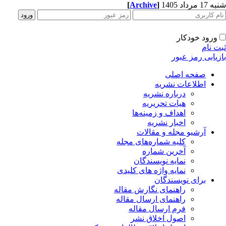
[
Archive
]
1 مرداد 1405
ورود خودکار
ت نام
زیابی رمز عبور
صفحه اصلی
اطلاعات نشریه
درباره نشریه
هیات تحریریه
اهداف و زمینه‌ها
اخبار نشریه
آرشیو مجله و مقالات
کلیه شماره‌های مجله
آخرین شماره
نمایه نویسندگان
نمایه واژه های کلیدی
برای نویسندگان
راهنمای نگارش مقاله
راهنمای ارسال مقاله
فرم ارسال مقاله
اصول اخلاق نشر