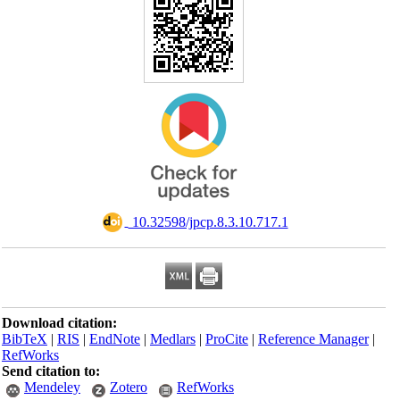
‎ 10.32598/jpcp.8.3.10.717.1
Download citation:
BibTeX
|
RIS
|
EndNote
|
Medlars
|
ProCite
|
Reference Manager
|
RefWorks
Send citation to:
Mendeley
Zotero
RefWorks