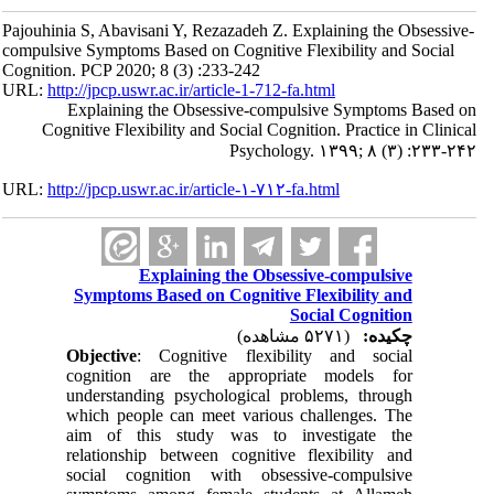
Pajouhinia S, Abavisani Y, Rezazadeh Z. Explaining the Obsessive-
compulsive Symptoms Based on Cognitive Flexibility and Social
Cognition. PCP 2020; 8 (3) :233-242
URL:
http://jpcp.uswr.ac.ir/article-1-712-fa.html
Explaining the Obsessive-compulsive Symptoms Based on
Cognitive Flexibility and Social Cognition. Practice in Clinical
Psychology. ۱۳۹۹; ۸ (۳) :۲۳۳-۲۴۲
URL:
http://jpcp.uswr.ac.ir/article-۱-۷۱۲-fa.html
Explaining the Obsessive-compulsive
Symptoms Based on Cognitive Flexibility and
Social Cognition
چکیده:
(۵۲۷۱ مشاهده)
Objective
: Cognitive flexibility and social
cognition are the appropriate models for
understanding psychological problems, through
which people can meet various challenges. The
aim of this study was to investigate the
relationship between cognitive flexibility and
social cognition with obsessive-compulsive