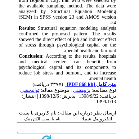
from Bojnourd City, Iran who were selected by
the available sampling method. The data were
analyzed by Structural Equation Modeling
(SEM) in SPSS version 23 and AMOS version
24.
Results
: Structural equation modeling analysis
confirmed the proposed pattern. The results
showed the direct effect of job and indirect effect
of stress through psychological capital on the
mental health and burnout.
Conclusion
: According to the results, hospitals
and medical centers can benefit from
psychological capital and its components to
reduce job stress and burnout, and to increase
mental health.
(۳۳۷۷ دریافت)
[PDF 868 kb]
متن کامل
نوع مطالعه:
پژوهشي
| موضوع مقاله:
توانبخشي
دریافت: 1398/9/22 | پذیرش: 1398/12/6 | انتشار:
1399/1/13
ارسال نظر درباره این مقاله : نام کاربری یا پست
الکترونیک شما: