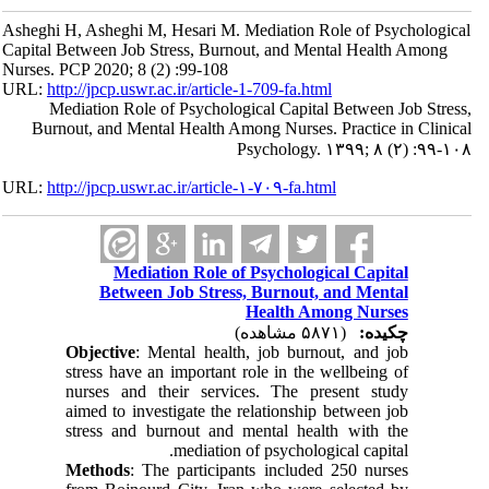
Asheghi H, Asheghi M, Hesari M. Mediation Role of Psychological
Capital Between Job Stress, Burnout, and Mental Health Among
Nurses. PCP 2020; 8 (2) :99-108
URL:
http://jpcp.uswr.ac.ir/article-1-709-fa.html
Mediation Role of Psychological Capital Between Job Stress,
Burnout, and Mental Health Among Nurses. Practice in Clinical
Psychology. ۱۳۹۹; ۸ (۲) :۹۹-۱۰۸
URL:
http://jpcp.uswr.ac.ir/article-۱-۷۰۹-fa.html
Mediation Role of Psychological Capital
Between Job Stress, Burnout, and Mental
Health Among Nurses
چکیده:
(۵۸۷۱ مشاهده)
Objective
: Mental health, job burnout, and job
stress have an important role in the wellbeing of
nurses and their services. The present study
aimed to investigate the relationship between job
stress and burnout and mental health with the
mediation of psychological capital.
Methods
: The participants included 250 nurses