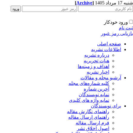
[
Archive
]
1 مرداد 1405
ورود خودکار
ت نام
زیابی رمز عبور
صفحه اصلی
اطلاعات نشریه
درباره نشریه
هیات تحریریه
اهداف و زمینه‌ها
اخبار نشریه
آرشیو مجله و مقالات
کلیه شماره‌های مجله
آخرین شماره
نمایه نویسندگان
نمایه واژه های کلیدی
برای نویسندگان
راهنمای نگارش مقاله
راهنمای ارسال مقاله
فرم ارسال مقاله
اصول اخلاق نشر