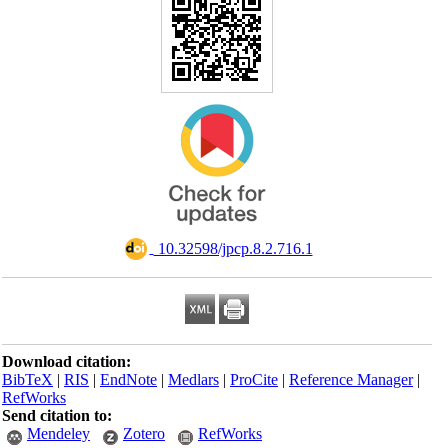
‎ 10.32598/jpcp.8.2.716.1
Download citation:
BibTeX
|
RIS
|
EndNote
|
Medlars
|
ProCite
|
Reference Manager
|
RefWorks
Send citation to:
Mendeley
Zotero
RefWorks