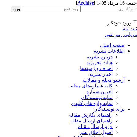
1 مرداد 1405
]
Archive
[
ورود خودکار
ت نام
زیابی رمز عبور
صفحه اصلی
اطلاعات نشریه
درباره نشریه
هیات تحریریه
اهداف و زمینه‌ها
اخبار نشریه
آرشیو مجله و مقالات
کلیه شماره‌های مجله
آخرین شماره
نمایه نویسندگان
نمایه واژه های کلیدی
برای نویسندگان
راهنمای نگارش مقاله
راهنمای ارسال مقاله
فرم ارسال مقاله
اصول اخلاق نشر